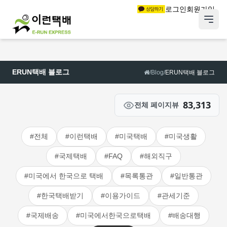
로그인
회원가입
ERUN택배 블로그
/
Blog
/
ERUN택배 블로그
83,313
전체 페이지뷰
#전체
#이런택배
#미국택배
#미국생활
#국제택배
#FAQ
#해외직구
#미국에서 한국으로 택배
#목록통관
#일반통관
#한국택배받기
#이용가이드
#관세기준
#국제배송
#미국에서한국으로택배
#배송대행