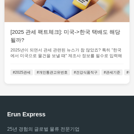
[2025 관세 팩트체크]: 미국->한국 택배도 해당
될까?
2025년이 되면서 관세 관련된 뉴스가 참 많았죠? 특히 "한국
에서 미국으로 물건을 보낼 때" 제조사 정보를 필수로 입력해
야 하는 등 절차가 꽤...
#2025관세
#개인통관고유번호
#건강식품직구
#관세기준
#국
Erun Express
25년 경험의 글로벌 물류 전문기업