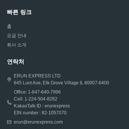
빠른 링크
홈
요금 안내
회사 소개
연락처
ERUN EXPRESS LTD
645 Lunt Ave, Elk Grove Village IL 60007-6400
Office: 1-847-640-7996
Cell: 1-224-504-8282
KakaoTalk ID : erunexpress
EIN number : 82-1057070
erun@erunexpress.com