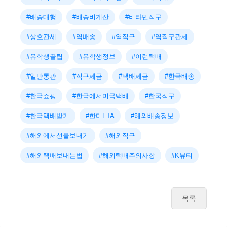
#배송대행
#배송비계산
#비타민직구
#상호관세
#역배송
#역직구
#역직구관세
#유학생꿀팁
#유학생정보
#이런택배
#일반통관
#직구세금
#택배세금
#한국배송
#한국쇼핑
#한국에서미국택배
#한국직구
#한국택배받기
#한미FTA
#해외배송정보
#해외에서선물보내기
#해외직구
#해외택배보내는법
#해외택배주의사항
#K뷰티
목록