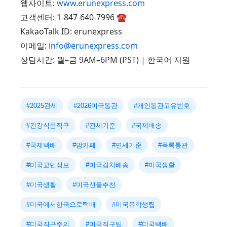
웹사이트:
www.erunexpress.com
고객센터: 1-847-640-7996 ☎️
KakaoTalk ID: erunexpress
이메일:
info@erunexpress.com
상담시간: 월–금 9AM–6PM (PST) | 한국어 지원
#2025관세
#2026미국통관
#개인통관고유번호
#건강식품직구
#관세기준
#국제배송
#국제택배
#맘카페
#면세기준
#목록통관
#미국교민정보
#미국김치배송
#미국생활
#미국생활
#미국선물추천
#미국에서한국으로택배
#미국유학생팁
#미국직구주의
#미국직구팁
#미국택배