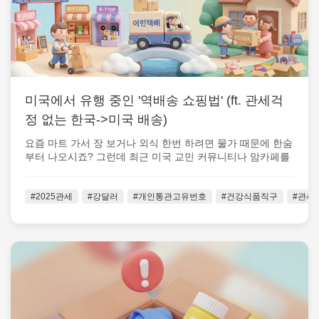
미국에서 유행 중인 '역배송 쇼핑법' (ft. 관세걱
정 없는 한국->미국 배송)
요즘 마트 가서 장 보거나 외식 한번 하려면 물가 때문에 한숨
부터 나오시죠? 그런데 최근 미국 교민 커뮤니티나 맘카페를
중심으로 아주 흥미로운 ...
#2025관세
#강달러
#개인통관고유번호
#건강식품직구
#관세