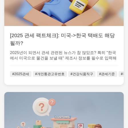
[2025 관세 팩트체크]: 미국->한국 택배도 해당
될까?
2025년이 되면서 관세 관련된 뉴스가 참 많았죠? 특히 "한국
에서 미국으로 물건을 보낼 때" 제조사 정보를 필수로 입력해
야 하는 등 절차가 꽤...
#2025관세
#개인통관고유번호
#건강식품직구
#관세기준
#국