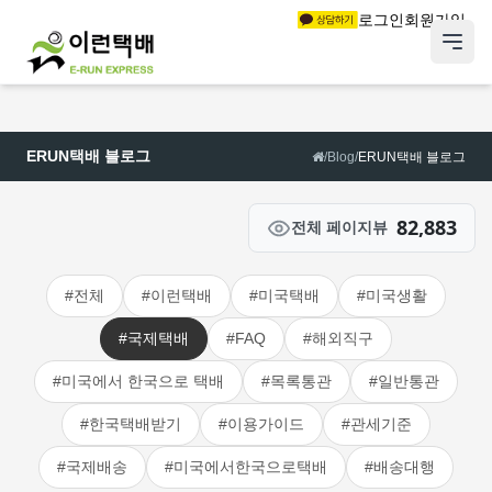
로그인
회원가입
ERUN택배 블로그
/
Blog
/
ERUN택배 블로그
82,883
전체 페이지뷰
#전체
#이런택배
#미국택배
#미국생활
#국제택배
#FAQ
#해외직구
#미국에서 한국으로 택배
#목록통관
#일반통관
#한국택배받기
#이용가이드
#관세기준
#국제배송
#미국에서한국으로택배
#배송대행