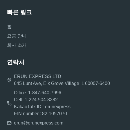
빠른 링크
홈
요금 안내
회사 소개
연락처
ERUN EXPRESS LTD
645 Lunt Ave, Elk Grove Village IL 60007-6400
Office: 1-847-640-7996
Cell: 1-224-504-8282
KakaoTalk ID : erunexpress
EIN number : 82-1057070
erun@erunexpress.com