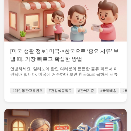
[미국 생활 정보] 미국->한국으로 ‘중요 서류’ 보
낼 때, 가장 빠르고 확실한 방법
안녕하세요. 일리노이 한인 여러분의 든든한 물류 파트너 이
런택배 입니다. 미국에 거주하다 보면 한국으로 급하게 서류
를 보내야 하는 순간 이 생각...
#개인통관고유번호
#건강식품직구
#관세기준
#국제배송
#국