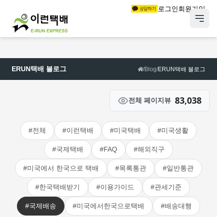
로그인
회원가입
ERUN택배 블로그
/
Blog
/
ERUN택배 블로그
83,038
전체 페이지뷰
#전체
#이런택배
#미국택배
#미국생활
#국제택배
#FAQ
#해외직구
#미국에서 한국으로 택배
#목록통관
#일반통관
#한국택배받기
#이용가이드
#관세기준
#국제배송
#미국에서한국으로택배
#배송대행