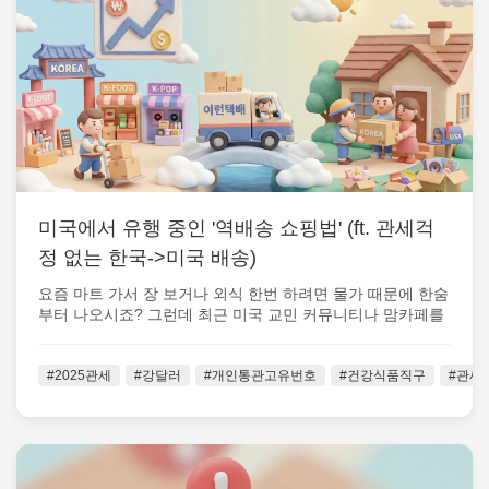
미국에서 유행 중인 '역배송 쇼핑법' (ft. 관세걱
정 없는 한국->미국 배송)
요즘 마트 가서 장 보거나 외식 한번 하려면 물가 때문에 한숨
부터 나오시죠? 그런데 최근 미국 교민 커뮤니티나 맘카페를
중심으로 아주 흥미로운 ...
#2025관세
#강달러
#개인통관고유번호
#건강식품직구
#관세