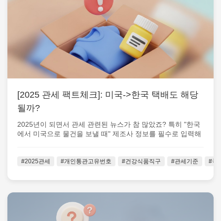
[2025 관세 팩트체크]: 미국->한국 택배도 해당
될까?
2025년이 되면서 관세 관련된 뉴스가 참 많았죠? 특히 "한국
에서 미국으로 물건을 보낼 때" 제조사 정보를 필수로 입력해
야 하는 등 절차가 꽤...
#2025관세
#개인통관고유번호
#건강식품직구
#관세기준
#국