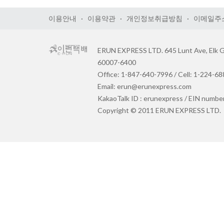
이용안내
·
이용약관
·
개인정보취급방침
·
이메일주
ERUN EXPRESS LTD. 645 Lunt Ave, Elk Gr
60007-6400
Office: 1-847-640-7996 / Cell: 1-224-6
Email: erun@erunexpress.com
KakaoTalk ID : erunexpress / EIN numbe
Copyright © 2011 ERUN EXPRESS LTD.