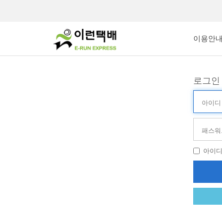
이용안
로그인
아
이
디
비
(ID)
밀
번
호
아이
(PW)