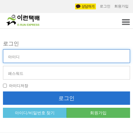
로그인
회원가입
로그인
아
이
디
비
(ID)
밀
번
호
아이디저장
(PW)
로그인
아이디/비밀번호 찾기
회원가입