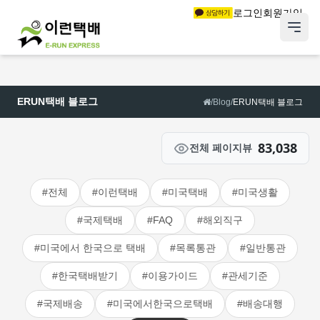
로그인
회원가입
ERUN택배 블로그
/
Blog
/
ERUN택배 블로그
83,038
전체 페이지뷰
#전체
#이런택배
#미국택배
#미국생활
#국제택배
#FAQ
#해외직구
#미국에서 한국으로 택배
#목록통관
#일반통관
#한국택배받기
#이용가이드
#관세기준
#국제배송
#미국에서한국으로택배
#배송대행