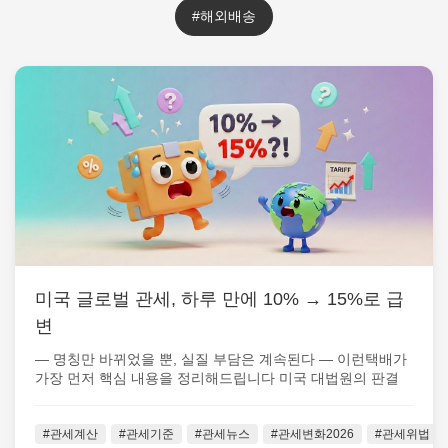
#해외배송
미국 글로벌 관세, 하루 만에 10% → 15%로 급
변
— 명칭만 바뀌었을 뿐, 실질 부담은 계속된다 — 이런택배가
가장 먼저 핵심 내용을 정리해드립니다 미국 대법원의 판결
이후 불과 하루 만에, 미...
#관세계산
#관세기준
#관세뉴스
#관세변화2026
#관세위법