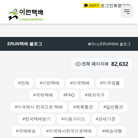
로그인
회원가입
ERUN택배 블로그
/
Blog
/
ERUN택배 블로그
82,632
전체 페이지뷰
#전체
#이런택배
#미국택배
#미국생활
#국제택배
#FAQ
#해외직구
#미국에서 한국으로 택배
#목록통관
#일반통관
#한국택배받기
#이용가이드
#관세기준
#국제배송
#미국에서한국으로택배
#배송대행