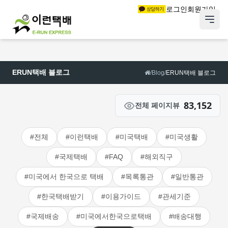
로그인
회원가입
ERUN택배 블로그
/
Blog
/
ERUN택배 블로그
83,152
전체 페이지뷰
#전체
#이런택배
#미국택배
#미국생활
#국제택배
#FAQ
#해외직구
#미국에서 한국으로 택배
#목록통관
#일반통관
#한국택배받기
#이용가이드
#관세기준
#국제배송
#미국에서한국으로택배
#배송대행