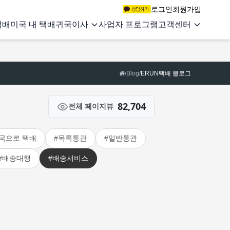
로그인
회원가입
택배
미국 내 택배
귀국이사
사업자 프로그램
고객센터
/
Blog
/
ERUN택배 블로그
82,704
전체 페이지뷰
국으로 택배
#목록통관
#일반통관
#배송대행
#배송서비스