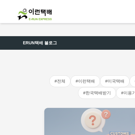
ERUN택배 블로그
#전체
#이런택배
#미국택배
#한국택배받기
#이용