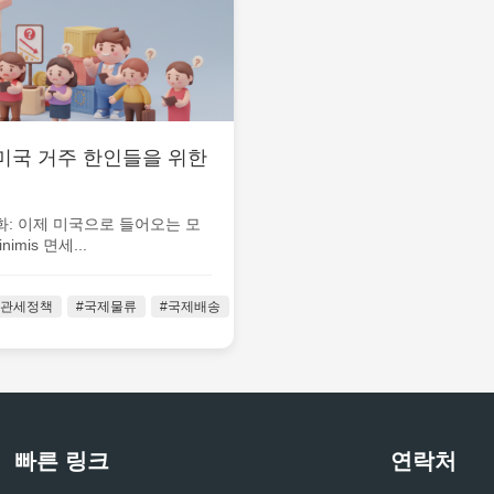
: 미국 거주 한인들을 위한
변화: 이제 미국으로 들어오는 모
mis 면세...
#관세정책
#국제물류
#국제배송
#국제택배
#무역정책
#물류업체
빠른 링크
연락처