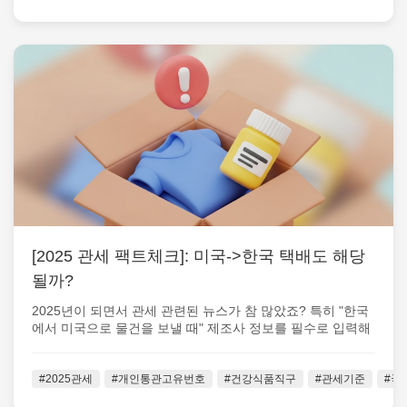
[2025 관세 팩트체크]: 미국->한국 택배도 해당
될까?
2025년이 되면서 관세 관련된 뉴스가 참 많았죠? 특히 "한국
에서 미국으로 물건을 보낼 때" 제조사 정보를 필수로 입력해
야 하는 등 절차가 꽤...
#2025관세
#개인통관고유번호
#건강식품직구
#관세기준
#국