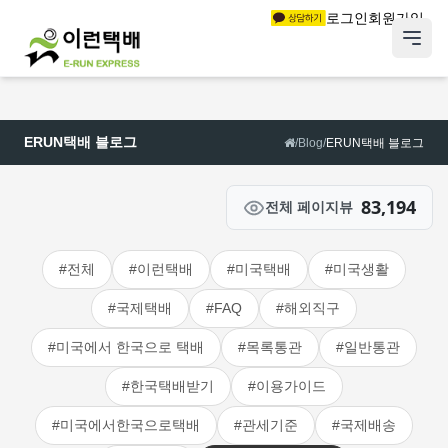
로그인
회원가입
ERUN택배 블로그
/
Blog
/
ERUN택배 블로그
83,194
전체 페이지뷰
#전체
#이런택배
#미국택배
#미국생활
#국제택배
#FAQ
#해외직구
#미국에서 한국으로 택배
#목록통관
#일반통관
#한국택배받기
#이용가이드
#미국에서한국으로택배
#관세기준
#국제배송