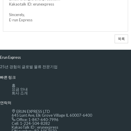
Kakaotalk ID: erunexpress
Sincerely,
E-run Express
목록
Erun Express
25년 경험의 글로벌 물류 전문기업
빠른 링크
홈
요금 안내
회사 소개
연락처
ERUN EXPRESS LTD
645 Lunt Ave, Elk Grove Village IL 60007-6400
Office: 1-847-640-7996
Cell: 1-224-504-8282
KakaoTalk ID : erunexpress