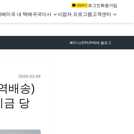
로그인
회원가입
택배
미국 내 택배
귀국이사
사업자 프로그램
고객센터
/
Blog
/
ERUN택배 블로그
2026-03-06
(역배송)
지금 당