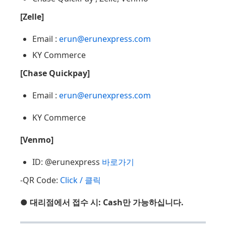
[Zelle]
Email :
erun@erunexpress.com
KY Commerce
[Chase Quickpay]
Email :
erun@erunexpress.com
KY Commerce
[Venmo]
ID: @erunexpress
바로가기
-QR Code:
Click / 클릭
● 대리점에서 접수 시: Cash만 가능하십니다.