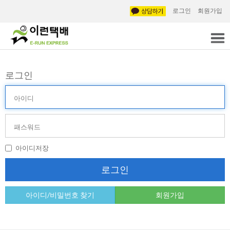
로그인
회원가입
로그인
아
이
디
비
(ID)
밀
번
호
아이디저장
(PW)
로그인
아이디/비밀번호 찾기
회원가입