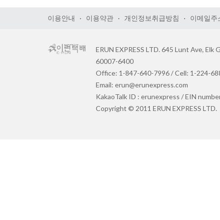
이용안내
·
이용약관
·
개인정보취급방침
·
이메일주
ERUN EXPRESS LTD. 645 Lunt Ave, Elk Gr
60007-6400
Office: 1-847-640-7996 / Cell: 1-224-6
Email: erun@erunexpress.com
KakaoTalk ID : erunexpress / EIN numbe
Copyright © 2011 ERUN EXPRESS LTD.