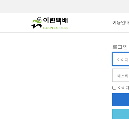
이용안
로그인
아
이
디
비
(ID)
밀
번
호
아이
(PW)