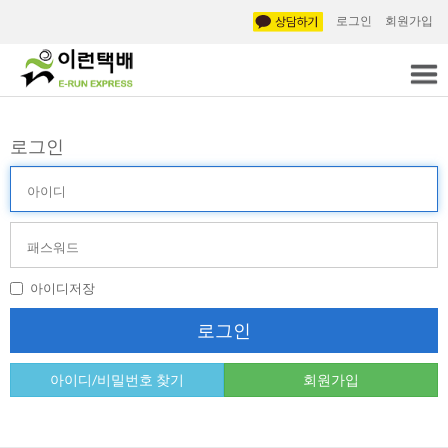
로그인
회원가입
로그인
아
이
디
비
(ID)
밀
번
호
아이디저장
(PW)
로그인
아이디/비밀번호 찾기
회원가입