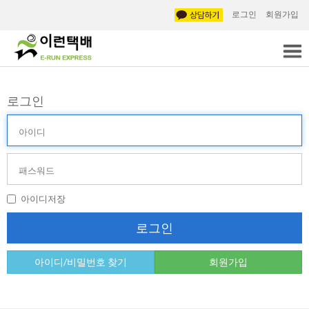
로그인
회원가입
로그인
아
이
디
비
(ID)
밀
번
호
아이디저장
(PW)
로그인
아이디/비밀번호 찾기
회원가입