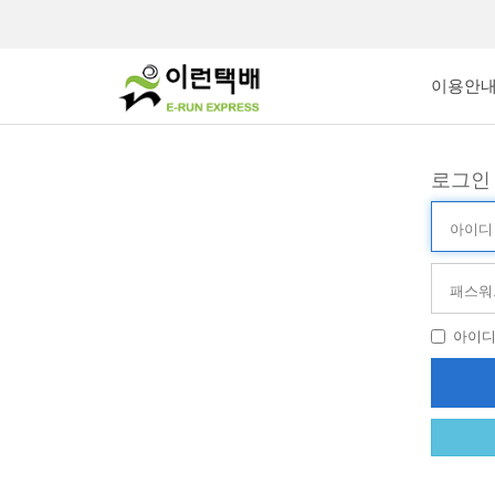
이용안
로그인
아
이
디
비
(ID)
밀
번
호
아이
(PW)