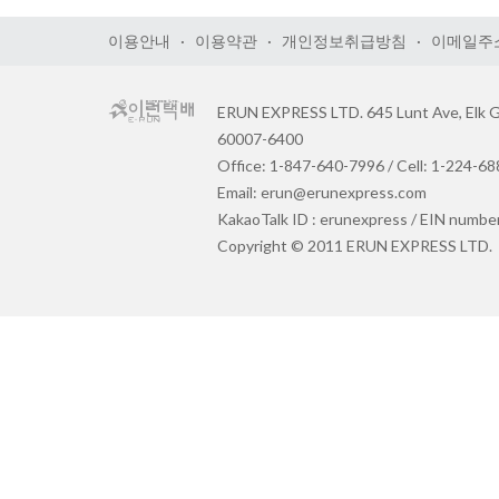
이용안내
·
이용약관
·
개인정보취급방침
·
이메일주
ERUN EXPRESS LTD. 645 Lunt Ave, Elk Gr
60007-6400
Office: 1-847-640-7996 / Cell: 1-224-6
Email: erun@erunexpress.com
KakaoTalk ID : erunexpress / EIN numbe
Copyright © 2011 ERUN EXPRESS LTD.