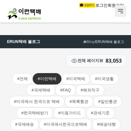
로그인
회원가입
ERUN택배 블로그
/
Blog
/
ERUN택배 블로그
83,053
전체 페이지뷰
#전체
#이런택배
#미국택배
#미국생활
#국제택배
#FAQ
#해외직구
#미국에서 한국으로 택배
#목록통관
#일반통관
#한국택배받기
#이용가이드
#관세기준
#국제배송
#미국에서한국으로택배
#배송대행