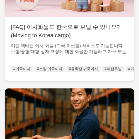
[FAQ] 이사화물도 한국으로 보낼 수 있나요?
(Moving to Korea cargo)
이런 택배는 이사 화물 (귀국 이삿짐) 서비스도 가능합니다.
소형/중형/대형 상자 포장에 대한 화물만 가능하고 가구 또는
자동차 같은 대규모 화...
#귀국이사
#소량 귀국이사
#유학생 귀국이사
#이런무빙
#이런